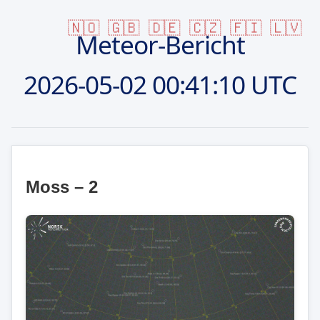
🇳🇴
🇬🇧
🇩🇪
🇨🇿
🇫🇮
🇱🇻
Meteor-Bericht
2026-05-02
00:41:10 UTC
Moss – 2