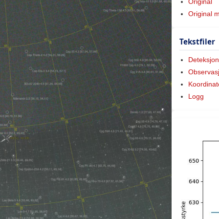
Original
Original 
Tekstfiler
Deteksjon
Observas
Koordinat
Logg