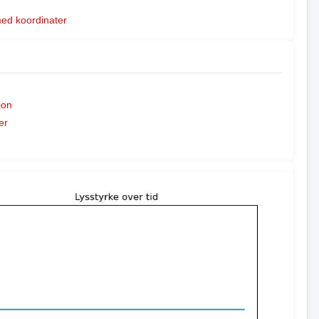
med koordinater
jon
er