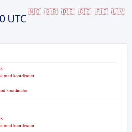
🇳🇴
🇬🇧
🇩🇪
🇨🇿
🇫🇮
🇱🇻
10 UTC
sk
k med koordinater
med koordinater
sk
k med koordinater