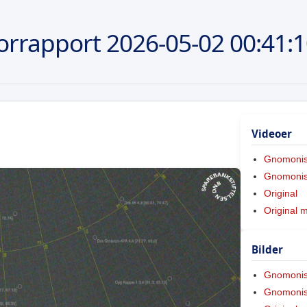
orrapport
2026-05-02
00:41:
Videoer
Gnomoni
Gnomonis
Original
Original 
Bilder
Gnomoni
Gnomonis