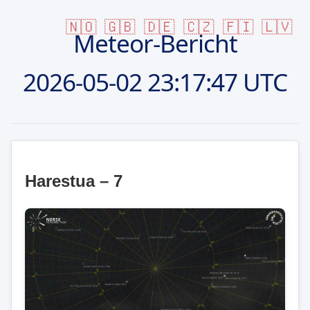
🇳🇴
🇬🇧
🇩🇪
🇨🇿
🇫🇮
🇱🇻
Meteor-Bericht
2026-05-02
23:17:47 UTC
Harestua – 7