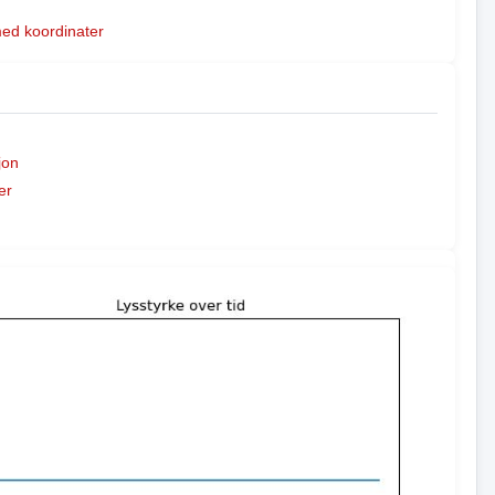
med koordinater
jon
er