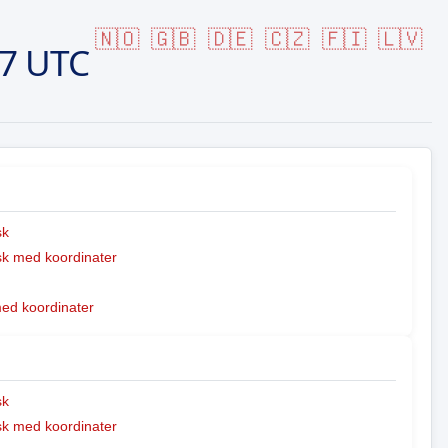
🇳🇴
🇬🇧
🇩🇪
🇨🇿
🇫🇮
🇱🇻
47 UTC
sk
k med koordinater
med koordinater
sk
k med koordinater