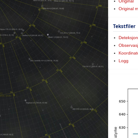
Original
Original 
Tekstfiler
Deteksjon
Observas
Koordinat
Logg