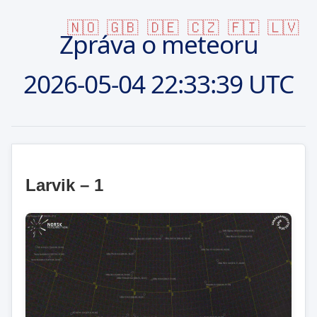
🇳🇴
🇬🇧
🇩🇪
🇨🇿
🇫🇮
🇱🇻
Zpráva o meteoru
2026-05-04
22:33:39 UTC
Larvik – 1