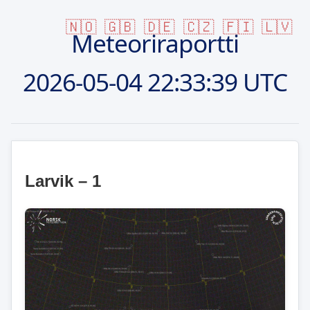
🇳🇴
🇬🇧
🇩🇪
🇨🇿
🇫🇮
🇱🇻
Meteoriraportti
2026-05-04
22:33:39 UTC
Larvik – 1