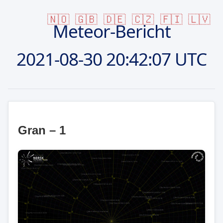
🇳🇴
🇬🇧
🇩🇪
🇨🇿
🇫🇮
🇱🇻
Meteor-Bericht
2021-08-30
20:42:07 UTC
Gran – 1