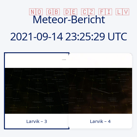
🇳🇴
🇬🇧
🇩🇪
🇨🇿
🇫🇮
🇱🇻
Meteor-Bericht
2021-09-14
23:25:29 UTC
Larvik – 3
Larvik – 4