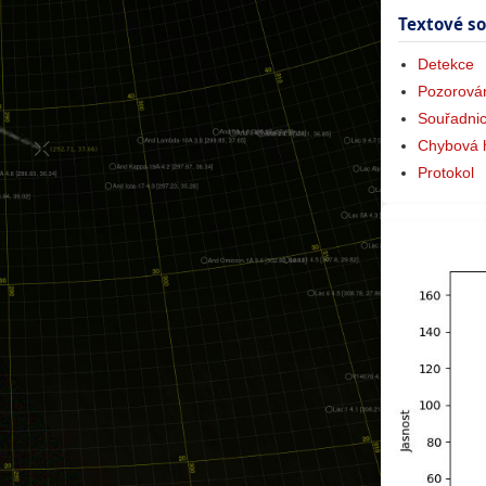
Textové s
Detekce
Pozorová
Souřadni
Chybová 
Protokol