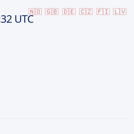
🇳🇴
🇬🇧
🇩🇪
🇨🇿
🇫🇮
🇱🇻
:32 UTC