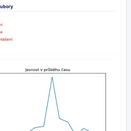
oubory
ní
ce
hlášení