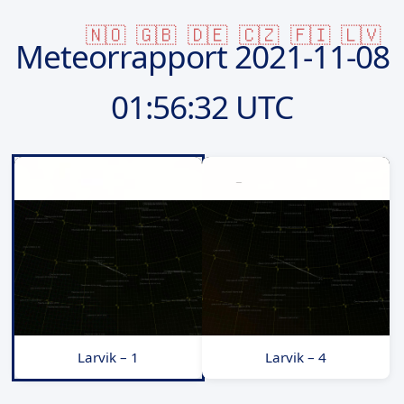
🇳🇴
🇬🇧
🇩🇪
🇨🇿
🇫🇮
🇱🇻
Meteorrapport
2021-11-08
01:56:32 UTC
Larvik – 1
Larvik – 4