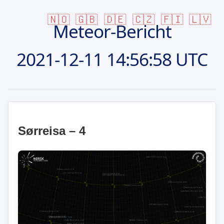
🇳🇴
🇬🇧
🇩🇪
🇨🇿
🇫🇮
🇱🇻
Meteor-Bericht
2021-12-11
14:56:58 UTC
Sørreisa – 4