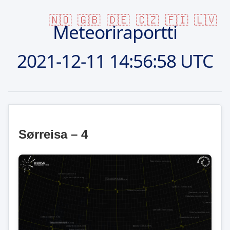
🇳🇴
🇬🇧
🇩🇪
🇨🇿
🇫🇮
🇱🇻
Meteoriraportti
2021-12-11
14:56:58 UTC
Sørreisa – 4