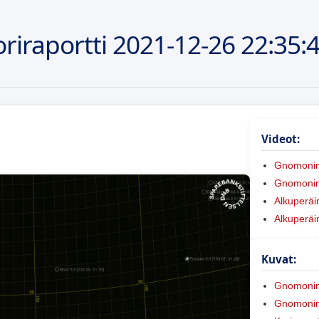
riraportti
2021-12-26
22:35:
Videot:
Gnomoni
Gnomonine
Alkuperäi
Alkuperäi
Kuvat:
Gnomoni
Gnomonine