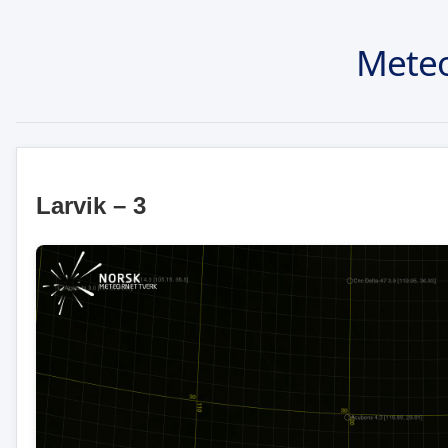
Meteo
Larvik – 3