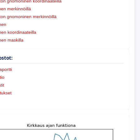
on gnomoninen koordinaateilla
en merkinnöillä
on gnomoninen merkinnöillä
nen
nen koordinaateilla
nen maskilla
ostot:
portti
io
tit
tukset