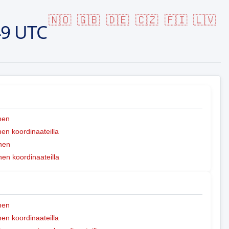
🇳🇴
🇬🇧
🇩🇪
🇨🇿
🇫🇮
🇱🇻
49 UTC
nen
n koordinaateilla
nen
nen koordinaateilla
nen
n koordinaateilla