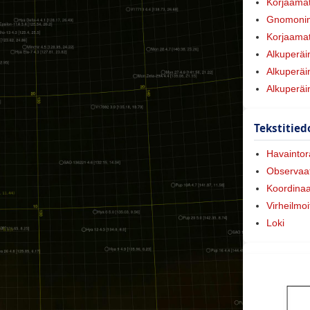
Korjaamat
Gnomonin
Korjaamat
Alkuperäi
Alkuperäi
Alkuperäi
Tekstitied
Havaintora
Observaat
Koordinaa
Virheilmoi
Loki