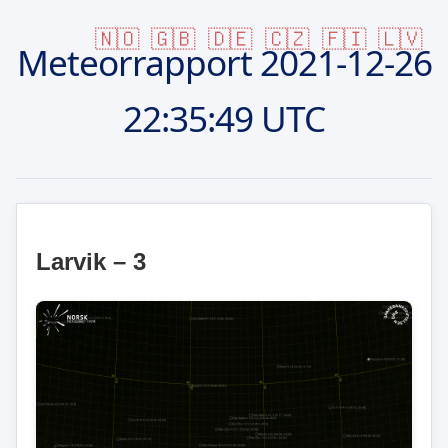
🇳🇴
🇬🇧
🇩🇪
🇨🇿
🇫🇮
🇱🇻
Meteorrapport
2021-12-26
22:35:49 UTC
Larvik – 3