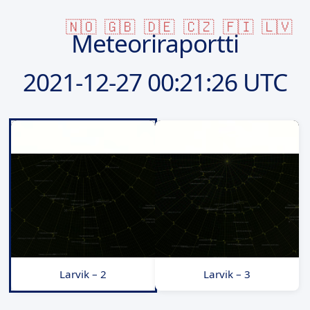
🇳🇴
🇬🇧
🇩🇪
🇨🇿
🇫🇮
🇱🇻
Meteoriraportti
2021-12-27
00:21:26 UTC
Larvik – 2
Larvik – 3