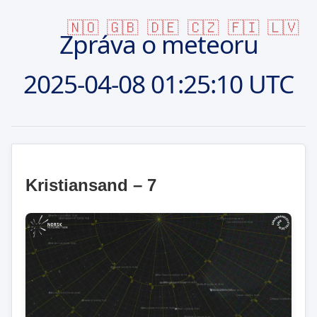
🇳🇴
🇬🇧
🇩🇪
🇨🇿
🇫🇮
🇱🇻
Zpráva o meteoru
2025-04-08
01:25:10 UTC
Kristiansand – 7