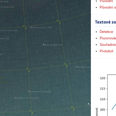
Původní
Původní s
Textové s
Detekce
Pozorová
Souřadni
Protokol