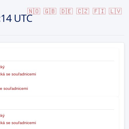
🇳🇴
🇬🇧
🇩🇪
🇨🇿
🇫🇮
🇱🇻
:14 UTC
ký
ká se souřadnicemi
e souřadnicemi
ký
ká se souřadnicemi