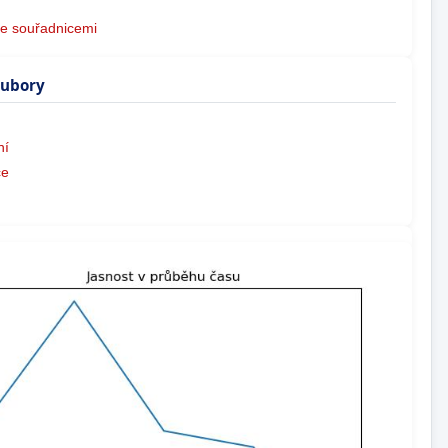
e souřadnicemi
oubory
ní
ce