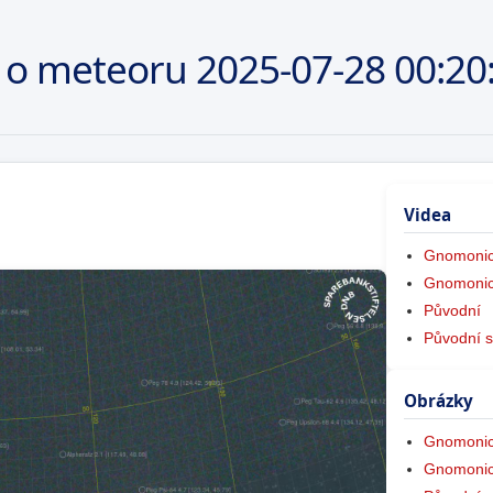
 o meteoru
2025-07-28
00:20
Videa
Gnomonic
Gnomonic
Původní
Původní s
Obrázky
Gnomonic
Gnomonic