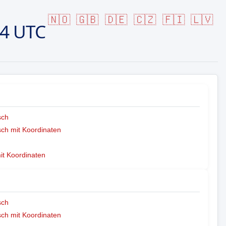
🇳🇴
🇬🇧
🇩🇪
🇨🇿
🇫🇮
🇱🇻
14 UTC
sch
ch mit Koordinaten
mit Koordinaten
sch
ch mit Koordinaten