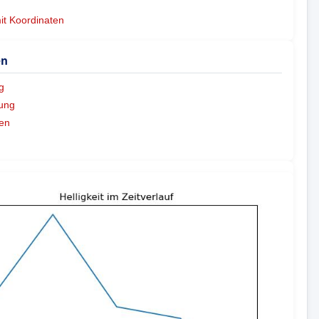
mit Koordinaten
en
g
ung
en