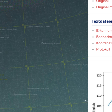
Original
Original 
Textdatei
Erkennun
Beobacht
Koordinat
Protokoll