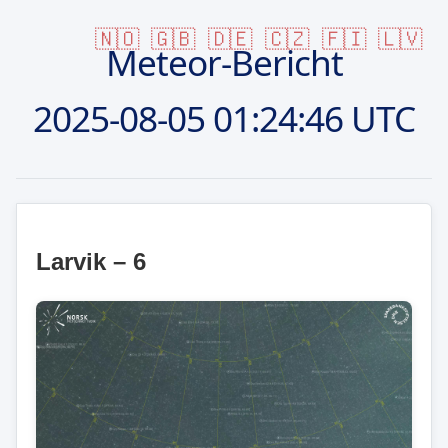
🇳🇴
🇬🇧
🇩🇪
🇨🇿
🇫🇮
🇱🇻
Meteor-Bericht
2025-08-05
01:24:46 UTC
Larvik – 6