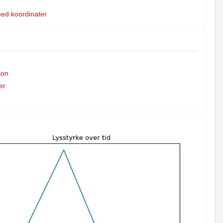
med koordinater
jon
er