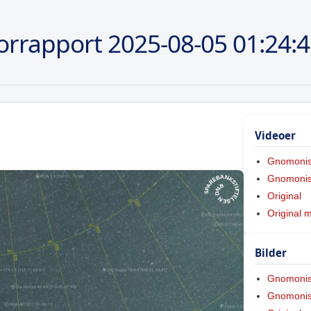
orrapport
2025-08-05
01:24:
Videoer
Gnomoni
Gnomonis
Original
Original 
Bilder
Gnomoni
Gnomonis