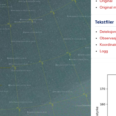
Original
Original 
Tekstfiler
Deteksjon
Observas
Koordinat
Logg