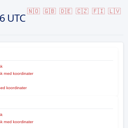
🇳🇴
🇬🇧
🇩🇪
🇨🇿
🇫🇮
🇱🇻
46 UTC
sk
k med koordinater
med koordinater
sk
k med koordinater