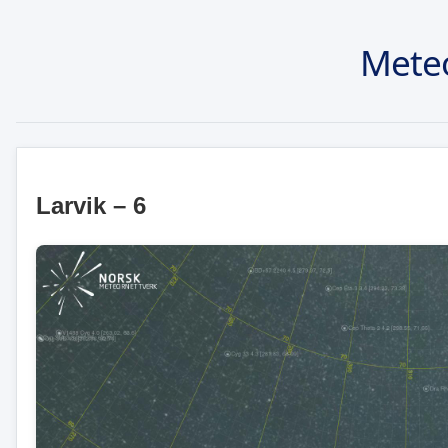
Mete
Larvik – 6