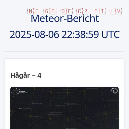
🇳🇴
🇬🇧
🇩🇪
🇨🇿
🇫🇮
🇱🇻
Meteor-Bericht
2025-08-06
22:38:59 UTC
Hågår – 4