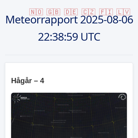
🇳🇴
🇬🇧
🇩🇪
🇨🇿
🇫🇮
🇱🇻
Meteorrapport
2025-08-06
22:38:59 UTC
Hågår – 4