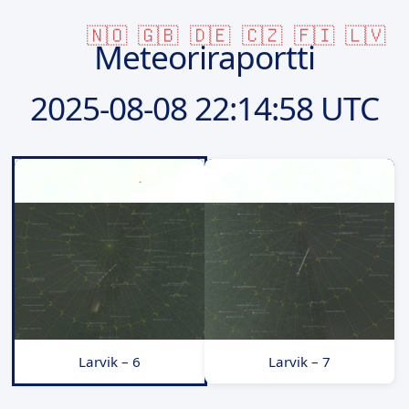
🇳🇴
🇬🇧
🇩🇪
🇨🇿
🇫🇮
🇱🇻
Meteoriraportti
2025-08-08
22:14:58 UTC
Larvik – 6
Larvik – 7