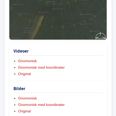
Videoer
Gnomonisk
Gnomonisk med koordinater
Original
Bilder
Gnomonisk
Gnomonisk med koordinater
Original