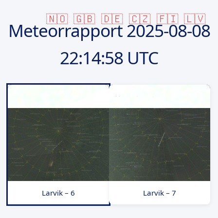
🇳🇴
🇬🇧
🇩🇪
🇨🇿
🇫🇮
🇱🇻
Meteorrapport
2025-08-08
22:14:58 UTC
Larvik – 6
Larvik – 7