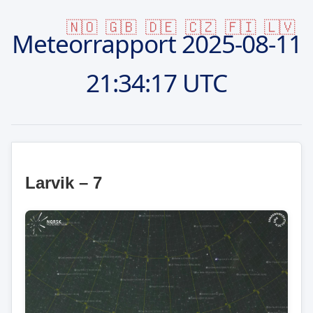
🇳🇴
🇬🇧
🇩🇪
🇨🇿
🇫🇮
🇱🇻
Meteorrapport
2025-08-11
21:34:17 UTC
Larvik – 7