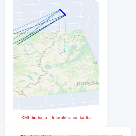
KML-tiedosto
|
Interaktiivinen kartta