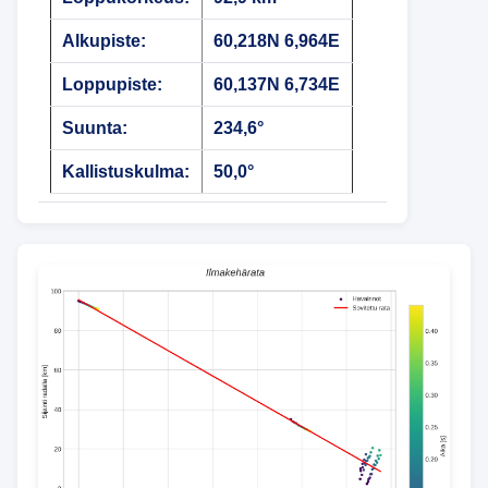
Alkupiste:
60,218N 6,964E
Loppupiste:
60,137N 6,734E
Suunta:
234,6°
Kallistuskulma:
50,0°