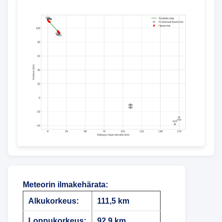
Meteorin ilmakehärata
:
Alkukorkeus:
111,5 km
Loppukorkeus:
92,9 km