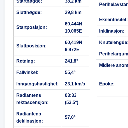
Starthøgde:
38,2 km
Perihelavsta
Slutthøgde:
29,8 km
Eksentrisitet:
60,444N
Startposisjon:
10,065E
Inklinasjon:
60,419N
Knutelengde
Sluttposisjon:
9,972E
Perihelargum
Retning:
241,8°
Midlere anoma
Fallvinkel:
55,4°
Inngangshastighet:
23,1 km/s
Epoke:
Radiantens
03:33
rektascensjon:
(53,5°)
Radiantens
57,0°
deklinasjon: