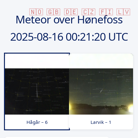
🇳🇴
🇬🇧
🇩🇪
🇨🇿
🇫🇮
🇱🇻
Meteor over Hønefoss
2025-08-16
00:21:20 UTC
Hågår – 6
Larvik – 1