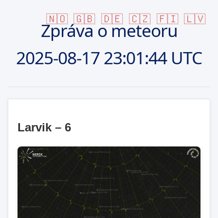
🇳🇴
🇬🇧
🇩🇪
🇨🇿
🇫🇮
🇱🇻
Zpráva o meteoru
2025-08-17
23:01:44 UTC
Larvik – 6