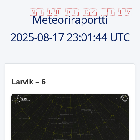
🇳🇴
🇬🇧
🇩🇪
🇨🇿
🇫🇮
🇱🇻
Meteoriraportti
2025-08-17
23:01:44 UTC
Larvik – 6