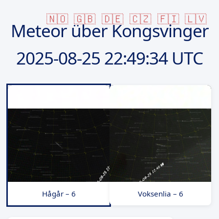
🇳🇴
🇬🇧
🇩🇪
🇨🇿
🇫🇮
🇱🇻
Meteor über Kongsvinger
2025-08-25
22:49:34 UTC
Hågår – 6
Voksenlia – 6