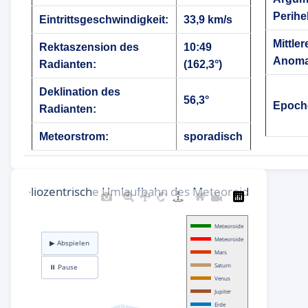
Perihe
Eintrittsgeschwindigkeit:
33,9 km/s
Mittler
Rektaszension des
10:49
Anoma
Radianten:
(162,3°)
Deklination des
56,3°
Epoch
Radianten:
Meteorstrom:
sporadisch