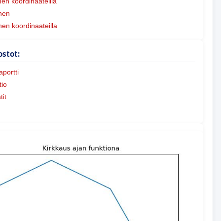
n koordinaateilla
nen
nen koordinaateilla
ostot:
portti
io
tit