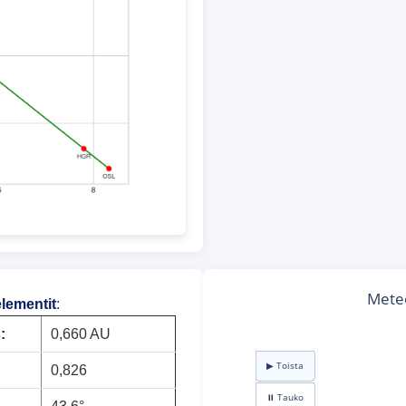
elementit
:
:
0,660 AU
0,826