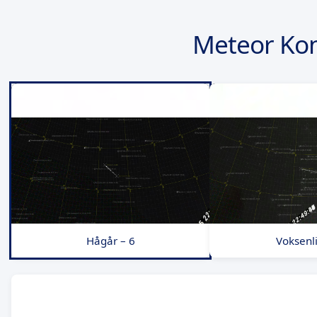
Meteor Kon
Hågår – 6
Voksenli