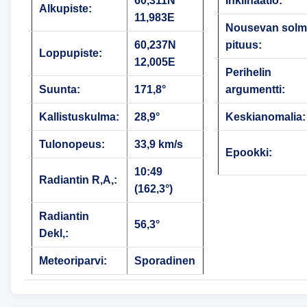
60,311N
Inklinaatio:
Alkupiste:
11,983E
Nousevan sol
60,237N
pituus:
Loppupiste:
12,005E
Perihelin
Suunta:
171,8°
argumentti:
Kallistuskulma:
28,9°
Keskianomalia:
Tulonopeus:
33,9 km/s
Epookki:
10:49
Radiantin R,A,:
(162,3°)
Radiantin
56,3°
Dekl,:
Meteoriparvi:
Sporadinen