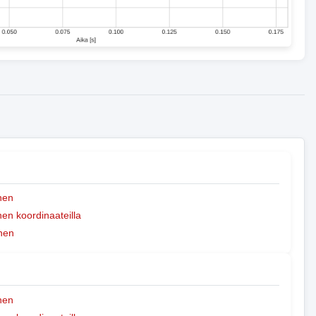
nen
n koordinaateilla
nen
nen