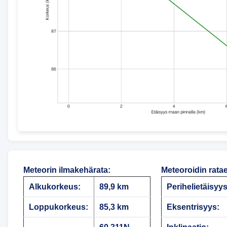
Meteorin ilmakehärata
:
Meteoroidin rata
Alkukorkeus:
89,9 km
Perihelietäisyys
Loppukorkeus:
85,3 km
Eksentrisyys: