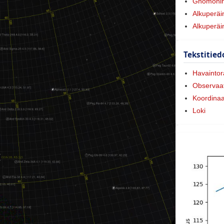
Gnomonine
Alkuperäi
Alkuperäi
Tekstitied
Havaintora
Observaat
Koordinaa
Loki