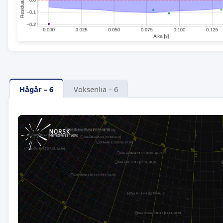
Hågår – 6
Voksenlia – 6