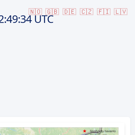
🇳🇴
🇬🇧
🇩🇪
🇨🇿
🇫🇮
🇱🇻
2:49:34 UTC