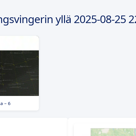
gsvingerin yllä
2025-08-25
2
a – 6