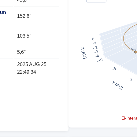
43,6°
mun
152,6°
103,5°
5,6°
2025 AUG 25
22:49:34
Ei-inter