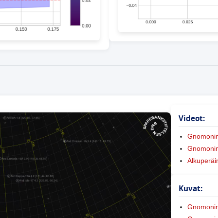
Videot:
Gnomoni
Gnomonine
Alkuperäi
Kuvat:
Gnomoni