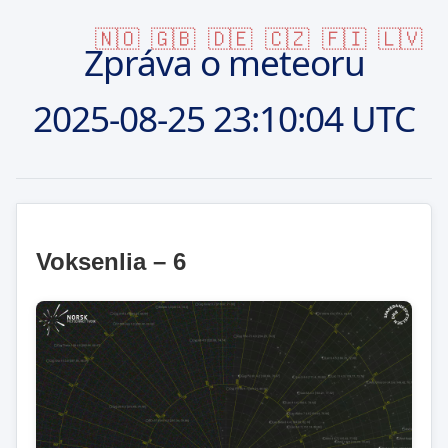
🇳🇴
🇬🇧
🇩🇪
🇨🇿
🇫🇮
🇱🇻
Zpráva o meteoru
2025-08-25
23:10:04 UTC
Voksenlia – 6