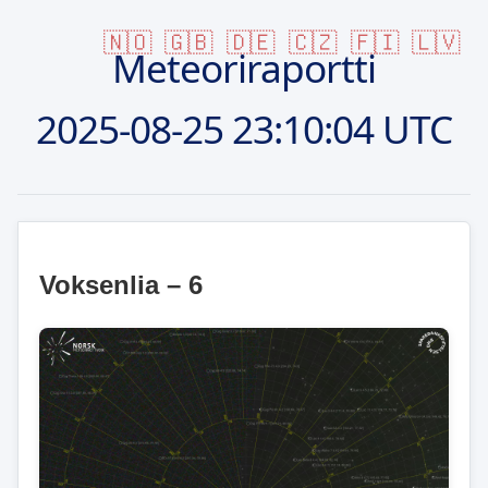
🇳🇴
🇬🇧
🇩🇪
🇨🇿
🇫🇮
🇱🇻
Meteoriraportti
2025-08-25
23:10:04 UTC
Voksenlia – 6