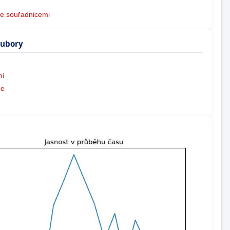
e souřadnicemi
oubory
ní
ce