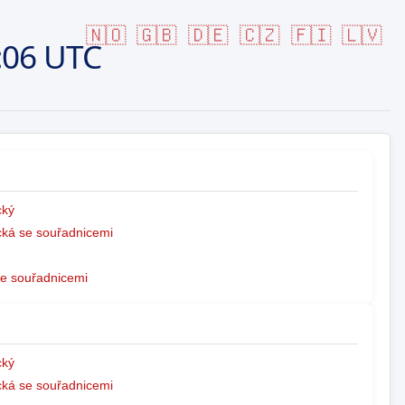
🇳🇴
🇬🇧
🇩🇪
🇨🇿
🇫🇮
🇱🇻
:06 UTC
ký
ká se souřadnicemi
e souřadnicemi
ký
ká se souřadnicemi