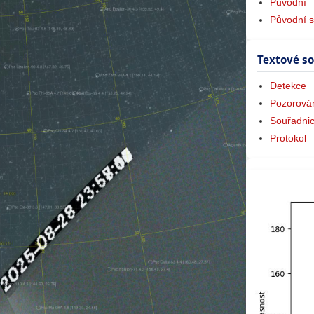
Původní
Původní s
Textové s
Detekce
Pozorová
Souřadni
Protokol