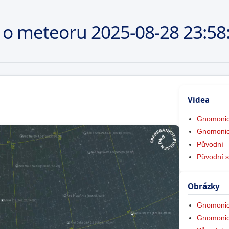
 o meteoru
2025-08-28
23:58
Videa
Gnomonic
Gnomonic
Původní
Původní s
Obrázky
Gnomonic
Gnomonic