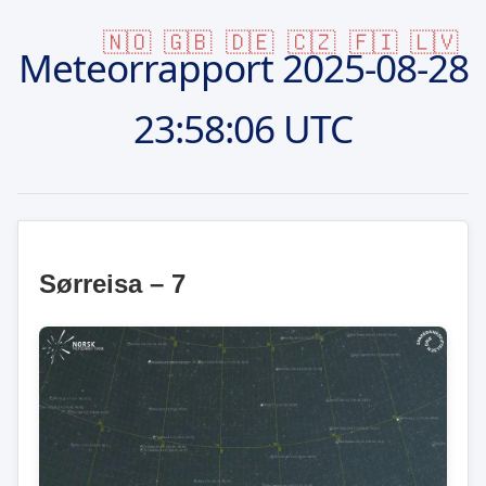
🇳🇴
🇬🇧
🇩🇪
🇨🇿
🇫🇮
🇱🇻
Meteorrapport
2025-08-28
23:58:06 UTC
Sørreisa – 7