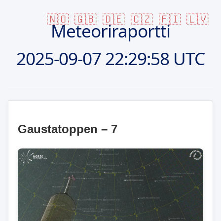
🇳🇴
🇬🇧
🇩🇪
🇨🇿
🇫🇮
🇱🇻
Meteoriraportti
2025-09-07
22:29:58 UTC
Gaustatoppen – 7