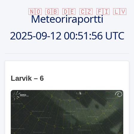
🇳🇴
🇬🇧
🇩🇪
🇨🇿
🇫🇮
🇱🇻
Meteoriraportti
2025-09-12
00:51:56 UTC
Larvik – 6