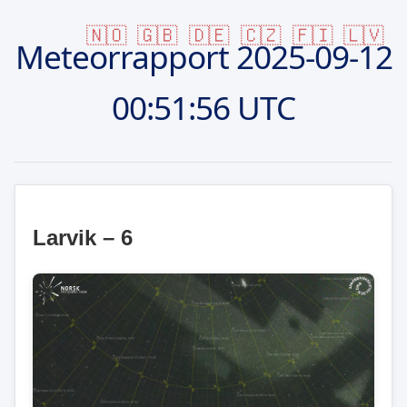
🇳🇴
🇬🇧
🇩🇪
🇨🇿
🇫🇮
🇱🇻
Meteorrapport
2025-09-12
00:51:56 UTC
Larvik – 6