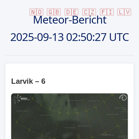
🇳🇴
🇬🇧
🇩🇪
🇨🇿
🇫🇮
🇱🇻
Meteor-Bericht
2025-09-13
02:50:27 UTC
Larvik – 6