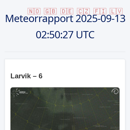
🇳🇴
🇬🇧
🇩🇪
🇨🇿
🇫🇮
🇱🇻
Meteorrapport
2025-09-13
02:50:27 UTC
Larvik – 6