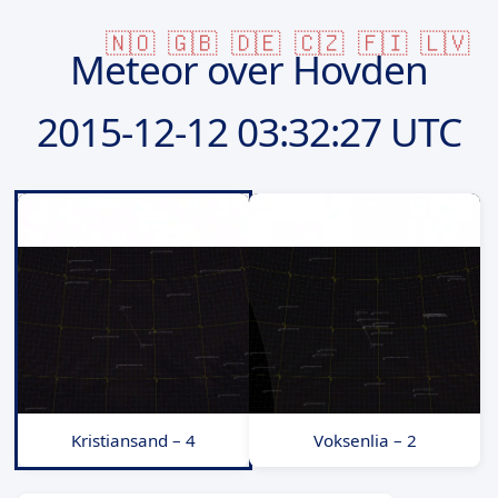
🇳🇴
🇬🇧
🇩🇪
🇨🇿
🇫🇮
🇱🇻
Meteor over Hovden
2015-12-12
03:32:27 UTC
Kristiansand – 4
Voksenlia – 2