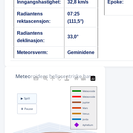
Inngangshastighet:
32,8 km/s
Epoke:
Radiantens
07:25
rektascensjon:
(111,5°)
Radiantens
33,0°
deklinasjon:
Meteorsverm:
Geminidene