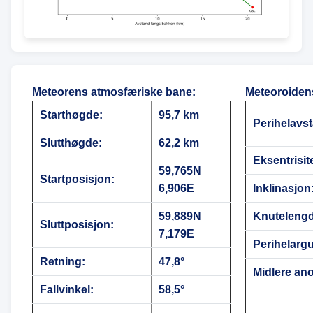
Meteorens atmosfæriske bane
:
Meteoroiden
Starthøgde:
95,7 km
Perihelavs
Slutthøgde:
62,2 km
Eksentrisite
59,765N
Startposisjon:
6,906E
Inklinasjon
59,889N
Knutelengd
Sluttposisjon:
7,179E
Perihelarg
Retning:
47,8°
Midlere ano
Fallvinkel:
58,5°