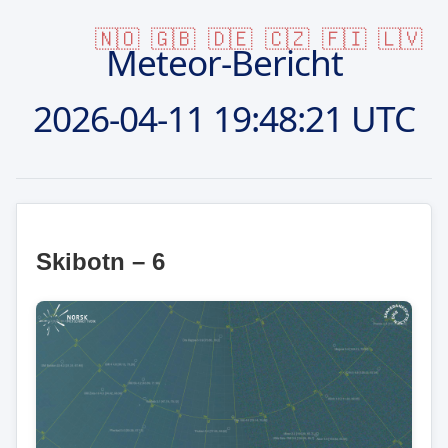
🇳🇴
🇬🇧
🇩🇪
🇨🇿
🇫🇮
🇱🇻
Meteor-Bericht
2026-04-11
19:48:21 UTC
Skibotn – 6