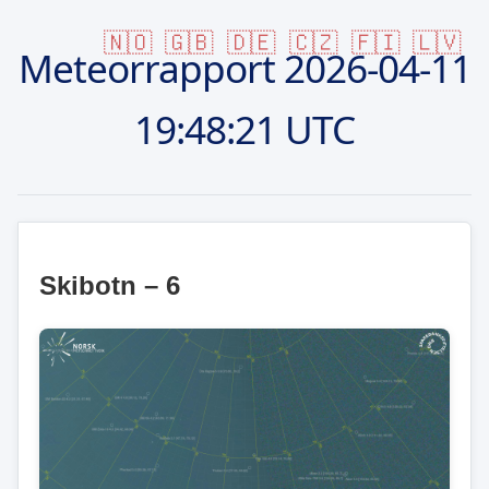
🇳🇴
🇬🇧
🇩🇪
🇨🇿
🇫🇮
🇱🇻
Meteorrapport
2026-04-11
19:48:21 UTC
Skibotn – 6