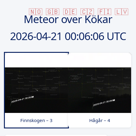
🇳🇴
🇬🇧
🇩🇪
🇨🇿
🇫🇮
🇱🇻
Meteor over Kökar
2026-04-21
00:06:06 UTC
Finnskogen – 3
Hågår – 4