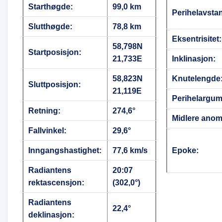
Starthøgde:
99,0 km
Perihelavsta
Slutthøgde:
78,8 km
Eksentrisitet:
58,798N
Startposisjon:
21,733E
Inklinasjon:
58,823N
Knutelengde
Sluttposisjon:
21,119E
Perihelargum
Retning:
274,6°
Midlere anoma
Fallvinkel:
29,6°
Inngangshastighet:
77,6 km/s
Epoke:
Radiantens
20:07
rektascensjon:
(302,0°)
Radiantens
22,4°
deklinasjon: