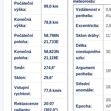
meteoroidu
:
Počáteční
99,0 km
výška:
Vzdálenost v
0,
periheliu:
A
Konečná
78,8 km
výška:
Excentricita:
2,
Počáteční
58,798N
Sklon dráhy:
11
poloha:
21,733E
Délka
Konečná
58,823N
vzestupného
30
poloha:
21,119E
uzlu:
Směr:
274,6°
Argument
16
perihelia:
Sklon:
29,6°
Střední
18
Vstupní
anomálie:
77,6 km/s
rychlost:
20
Rektascenze
20:07
Epocha:
AP
radiantu:
(302,0°)