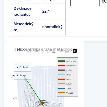
00
Deklinace
22,4°
radiantu:
Meteorický
sporadický
roj: