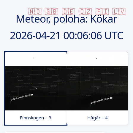
🇳🇴
🇬🇧
🇩🇪
🇨🇿
🇫🇮
🇱🇻
Meteor, poloha: Kökar
2026-04-21
00:06:06 UTC
Finnskogen – 3
Hågår – 4