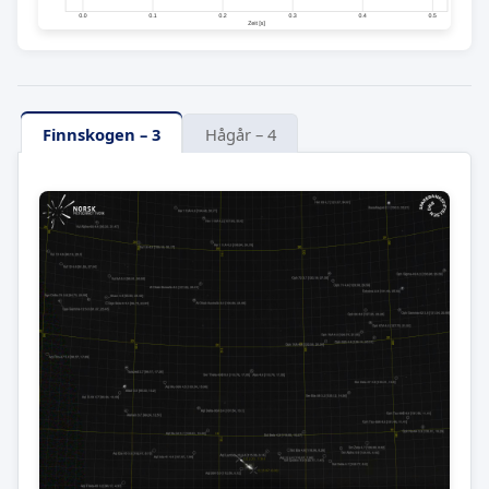
Finnskogen – 3
Hågår – 4