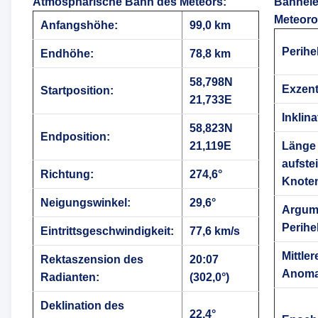
Atmosphärische Bahn des Meteors
:
Bahnele
Meteoro
Anfangshöhe:
99,0 km
Perihe
Endhöhe:
78,8 km
58,798N
Exzentr
Startposition:
21,733E
Inklina
58,823N
Endposition:
21,119E
Länge
aufste
Richtung:
274,6°
Knote
Neigungswinkel:
29,6°
Argum
Perihe
Eintrittsgeschwindigkeit:
77,6 km/s
Mittler
Rektaszension des
20:07
Anoma
Radianten:
(302,0°)
Deklination des
22,4°