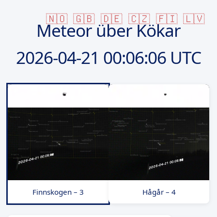
🇳🇴
🇬🇧
🇩🇪
🇨🇿
🇫🇮
🇱🇻
Meteor über Kökar
2026-04-21
00:06:06 UTC
Finnskogen – 3
Hågår – 4