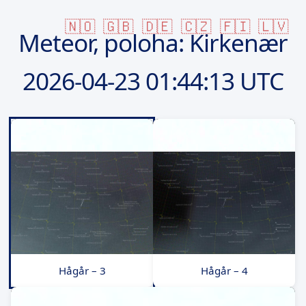
🇳🇴
🇬🇧
🇩🇪
🇨🇿
🇫🇮
🇱🇻
Meteor, poloha: Kirkenær
2026-04-23
01:44:13 UTC
Hågår – 3
Hågår – 4