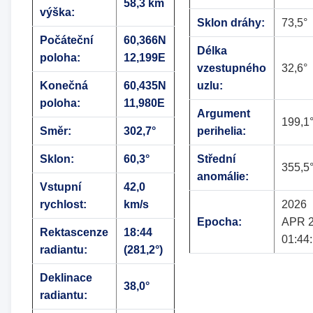
58,3 km
výška:
Sklon dráhy:
73,5°
Počáteční
60,366N
Délka
poloha:
12,199E
vzestupného
32,6°
Konečná
60,435N
uzlu:
poloha:
11,980E
Argument
199,1
Směr:
302,7°
perihelia:
Sklon:
60,3°
Střední
355,5
anomálie:
Vstupní
42,0
rychlost:
km/s
2026
Epocha:
APR 
Rektascenze
18:44
01:44
radiantu:
(281,2°)
Deklinace
38,0°
radiantu: