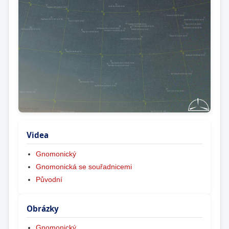
Videa
Gnomonický
Gnomonická se souřadnicemi
Původní
Obrázky
Gnomonický