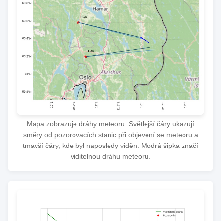
Mapa zobrazuje dráhy meteoru. Světlejší čáry ukazují
směry od pozorovacích stanic při objevení se meteoru a
tmavší čáry, kde byl naposledy viděn. Modrá šipka značí
viditelnou dráhu meteoru.