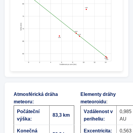
Atmosférická dráha
Elementy dráhy
meteoru
:
meteoroidu
:
Počáteční
Vzdálenost v
0,985
83,3 km
výška:
periheliu:
AU
Konečná
Excentricita:
0,563