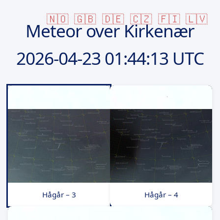
🇳🇴
🇬🇧
🇩🇪
🇨🇿
🇫🇮
🇱🇻
Meteor over Kirkenær
2026-04-23
01:44:13 UTC
Hågår – 3
Hågår – 4