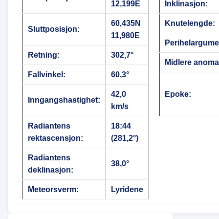
12,199E
Inklinasjon:
60,435N
Knutelengde:
Sluttposisjon:
11,980E
Perihelargume
Retning:
302,7°
Midlere anomal
Fallvinkel:
60,3°
42,0
Epoke:
Inngangshastighet:
km/s
Radiantens
18:44
rektascensjon:
(281,2°)
Radiantens
38,0°
deklinasjon:
Meteorsverm:
Lyridene