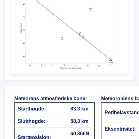
Meteorens atmosfæriske bane
:
Meteoroidens b
Starthøgde:
83,3 km
Perihelavstan
Slutthøgde:
58,3 km
Eksentrisitet:
60,366N
Startposisjon: