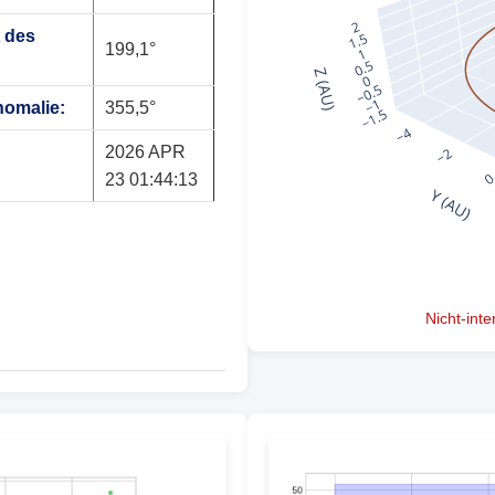
 des
199,1°
nomalie:
355,5°
2026 APR
23 01:44:13
Nicht-int