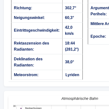
Richtung:
302,7°
Argument
Perihels:
Neigungswinkel:
60,3°
Mittlere A
42,0
Eintrittsgeschwindigkeit:
km/s
Epoche:
Rektaszension des
18:44
Radianten:
(281,2°)
Deklination des
38,0°
Radianten:
Meteorstrom:
Lyriden