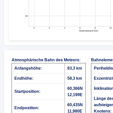
Atmosphärische Bahn des Meteors
:
Bahnelemen
Anfangshöhe:
83,3 km
Periheldis
Endhöhe:
58,3 km
Exzentrizi
60,366N
Inklinatio
Startposition:
12,199E
Länge de
60,435N
aufsteige
Endposition:
11,980E
Knotens: