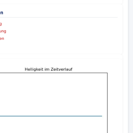
en
g
ung
en