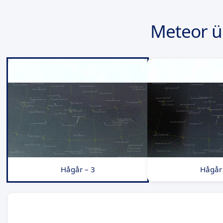
Meteor ü
Hågår – 3
Hågår 