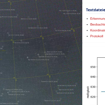
Textdatei
Erkennun
Beobacht
Koordinat
Protokoll