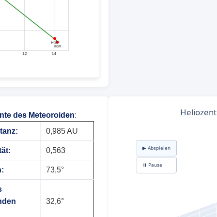
te des Meteoroiden
:
tanz:
0,985 AU
tät:
0,563
n:
73,5°
s
nden
32,6°