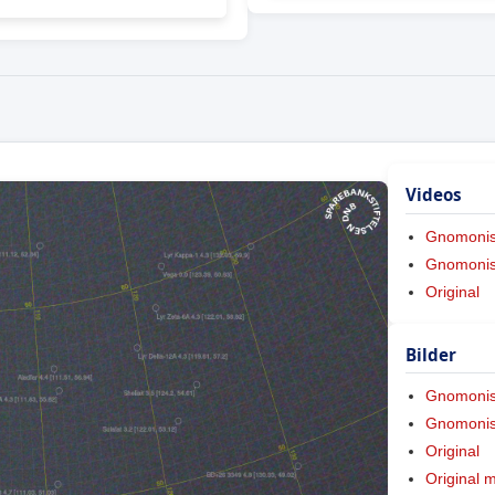
Videos
Gnomoni
Gnomonis
Original
Bilder
Gnomoni
Gnomonis
Original
Original 