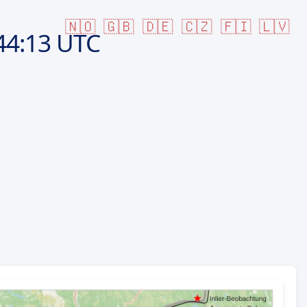
🇳🇴
🇬🇧
🇩🇪
🇨🇿
🇫🇮
🇱🇻
44:13 UTC