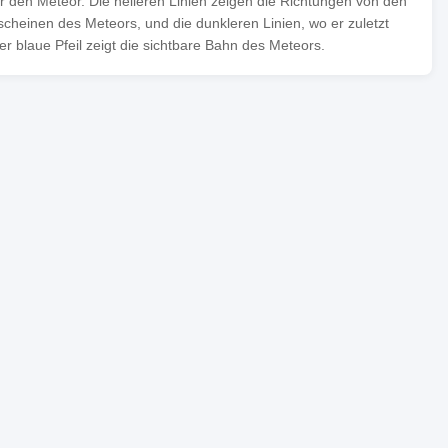
ür den Meteor. Die helleren Linien zeigen die Richtungen von den
heinen des Meteors, und die dunkleren Linien, wo er zuletzt
 blaue Pfeil zeigt die sichtbare Bahn des Meteors.