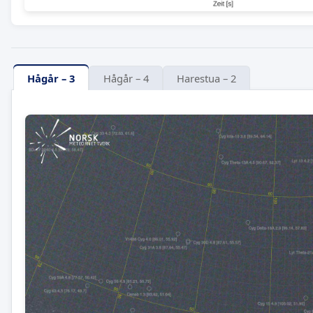
Hågår – 3
Hågår – 4
Harestua – 2