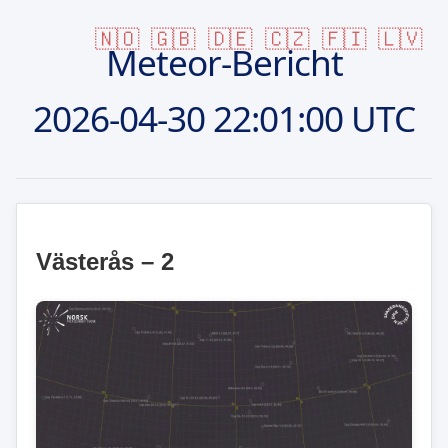
🇳🇴
🇬🇧
🇩🇪
🇨🇿
🇫🇮
🇱🇻
Meteor-Bericht
2026-04-30
22:01:00 UTC
Västerås – 2